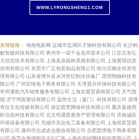
WWW.LYRONGSHENG1.COM
友情链接：
海南电影网
运城市盐湖区才驰科技有限公司
长沙蚂
蚁智媒科技有限公司
青州市一诺千金花卉苗木公司
江苏京东弘
元信息技术有限公司
上海圣添园林景观有限公司
上海冀瑶信息
咨询有限公司
东莞市广正包装制品有限公司
哈尔滨顺全投资管
理有限公司
山东省博兴县冰河世纪制冷设备厂
昆明翔驰科技有
限公司
广州宏络电子商务有限公司
天津晨兴环保科技有限公司
常州通乾汽车销售服务有限公司
上海吉紫贸易有限公司
天气预
报
济宁鸿宸塑业有限公司
益世生活（厦门）科技有限公司
淄博
有住文化传媒有限公司
保定固梵网络科技有限公司
重庆嘉德周
昕信息科技有限公司
北京明晟普惠资产管理有限公司
济南诚跃
环保设备有限公司
无锡市东达化工装备有限公司
上海炫富贸易
有限公司
滁州市志成农业股份有限公司
合肥普愣电子商务有限
公司
毕节金海湖新区文行广告
上海俞倪拭网络科技有限公司
上